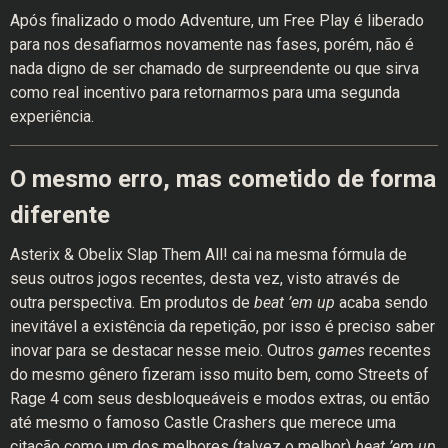
Após finalizado o modo Adventure, um Free Play é liberado
para nos desafiarmos novamente nas fases, porém, não é
nada digno de ser chamado de surpreendente ou que sirva
como real incentivo para retornarmos para uma segunda
experiência.
O mesmo erro, mas cometido de forma
diferente
Asterix & Obelix Slap Them All! cai na mesma fórmula de
seus outros jogos recentes, desta vez, visto através de
outra perspectiva. Em produtos de
beat ’em up
acaba sendo
inevitável a existência da repetição, por isso é preciso saber
inovar para se destacar nesse meio. Outros
games
recentes
do mesmo gênero fizeram isso muito bem, como Streets of
Rage 4 com seus desbloqueáveis e modos extras, ou então
até mesmo o famoso Castle Crashers que merece uma
citação como um dos melhores (talvez o melhor)
beat ’em up