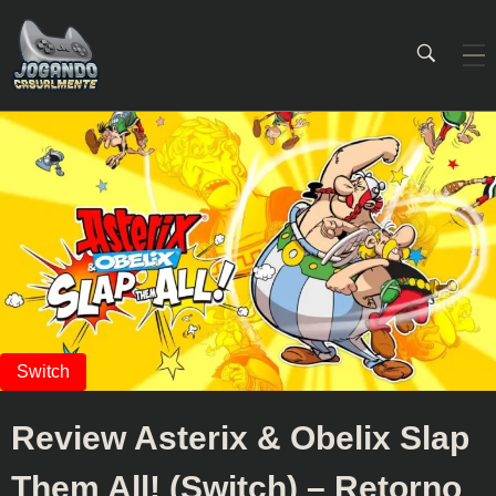
Jogando Casualmente
Conteúdo family friendly sobre games! Desde 2019 analisando jogos.
Review Asterix & Obelix Slap
Them All! (Switch) – Retorno