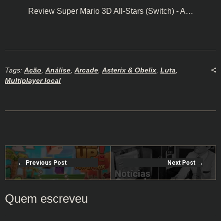
Review Super Mario 3D All-Stars (Switch) - A…
Tags:
Ação
,
Análise
,
Arcade
,
Asterix & Obelix
,
Luta
,
Multiplayer local
Previous Post
Next Post