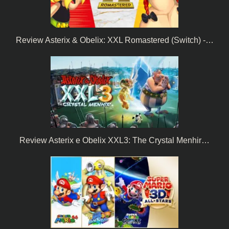
Review Asterix & Obelix: XXL Romastered (Switch) -…
Review Asterix e Obelix XXL3: The Crystal Menhir…