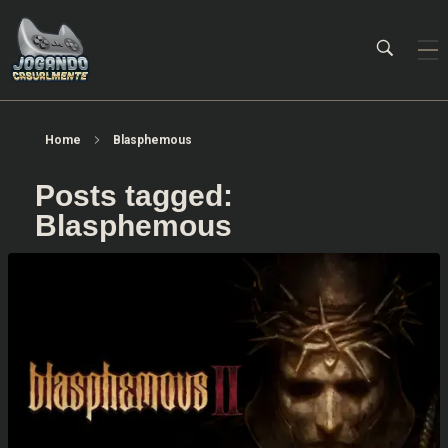
Jogando Casualmente
Conteúdo family friendly sobre games! Desde 2019 analisando jogos.
Home
Blasphemous
Posts tagged:
Blasphemous