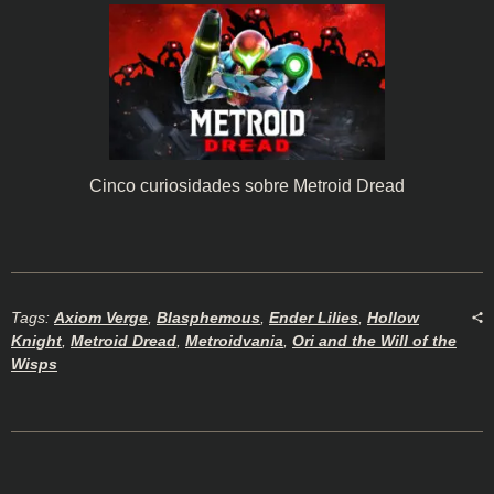
Cinco curiosidades sobre Metroid Dread
Tags:
Axiom Verge
,
Blasphemous
,
Ender Lilies
,
Hollow
Knight
,
Metroid Dread
,
Metroidvania
,
Ori and the Will of the
Wisps