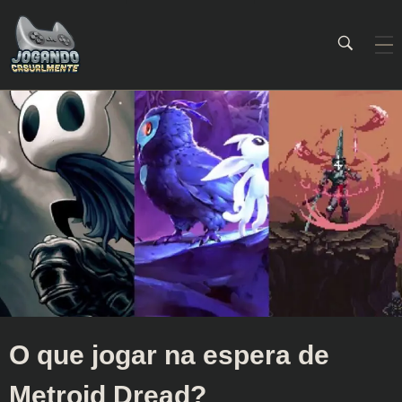
Jogando Casualmente
Conteúdo family friendly sobre games! Desde 2019 analisando jogos.
O que jogar na espera de
Metroid Dread?