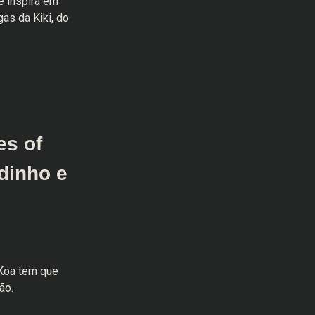
e inspira em
as da Kiki, do
es of
dinho e
 Koa tem que
ão.