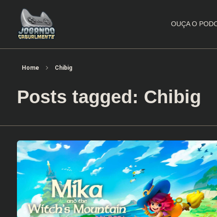
OUÇA O POD
Jogando Casualmente
Conteúdo family friendly sobre games! Desde 2019 analisando jogos.
Home
Chibig
Posts tagged: Chibig