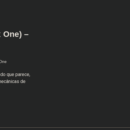
 One) –
One
do que parece,
 mecânicas de