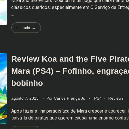
Mika and the Witch's Mountain é um jogo que claramente s
clássicos queridos, especialmente em O Serviço de Entreg
...
Ler tudo
Review Koa and the Five Pirat
Mara (PS4) – Fofinho, engraça
bobinho
agosto 7, 2023
Por
Carlos França Jr.
PS4
Reviews
Após fazer a ilha paradisíaca de Mara crescer e aparecer,
salvá-la de piratas que querem causar uma enorme confus