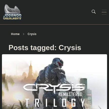
Jogando Casualmente
Conteúdo family friendly sobre games! Desde 2019 analisando jogos.
Home
Crysis
Posts tagged: Crysis