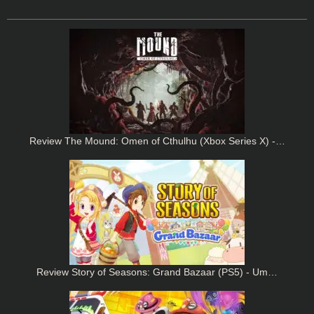
Review The Mound: Omen of Cthulhu (Xbox Series X) -…
Review Story of Seasons: Grand Bazaar (PS5) - Um…