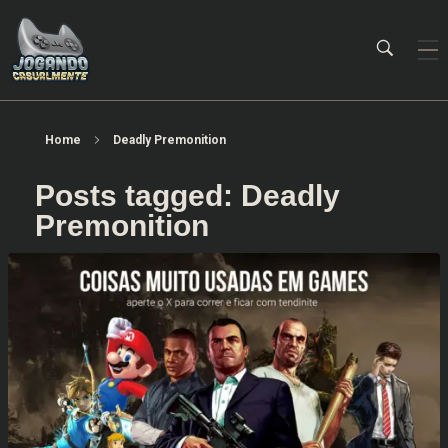
Jogando Casualmente
Conteúdo family friendly sobre games! Desde 2019 analisando jogos.
Home
Deadly Premonition
Posts tagged: Deadly
Premonition