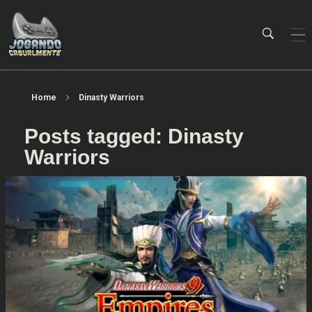
Jogando Casualmente
Conteúdo family friendly sobre games! Desde 2019 analisando jogos.
Home
Dinasty Warriors
Posts tagged: Dinasty
Warriors