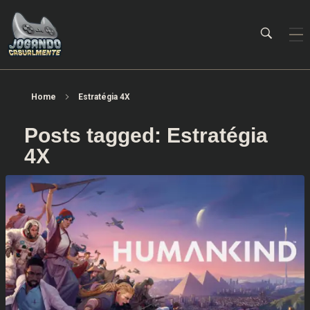
Jogando Casualmente
Conteúdo family friendly sobre games! Desde 2019 analisando jogos.
Home
Estratégia 4X
Posts tagged: Estratégia
4X