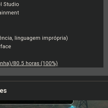
l Studio
tainment
lência, linguagem imprópria)
rface
nha)/80.5 horas (100%)
tes