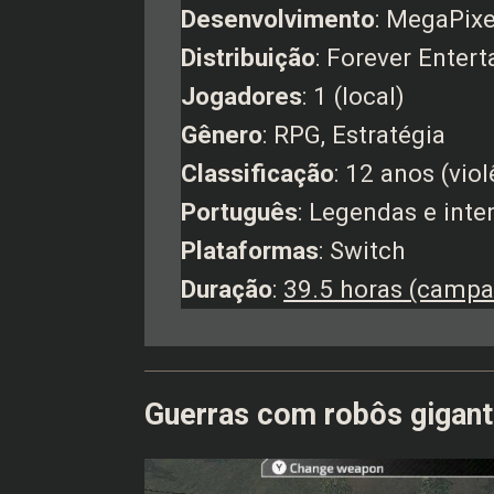
Desenvolvimento
: MegaPixe
Distribuição
: Forever Enter
Jogadores
: 1 (local)
Gênero
: RPG, Estratégia
Classificação
: 12 anos (vio
Português
: Legendas e inte
Plataformas
: Switch
Duração
:
39.5 horas (campa
Guerras com robôs gigan