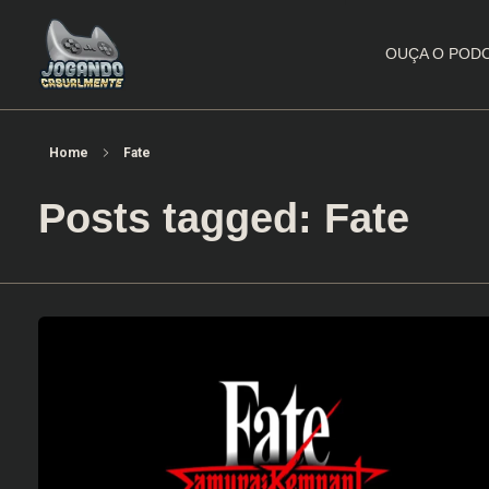
OUÇA O POD
Jogando Casualmente
Conteúdo family friendly sobre games! Desde 2019 analisando jogos.
Home
Fate
Posts tagged: Fate