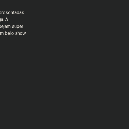
apresentadas
ga. A
sejam super
 um belo show