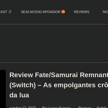
CAST
SEJA NOSSO APOIADOR
REVIEWS
NO
Review Fate/Samurai Remnan
(Switch) – As empolgantes cr
da lua
outubro 12, 2023
Por
Lucas Serrano
Reviews
Switch