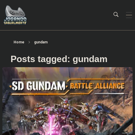
Jogando Casualmente
Conteúdo family friendly sobre games! Desde 2019 analisando jogos.
Home
gundam
Posts tagged: gundam