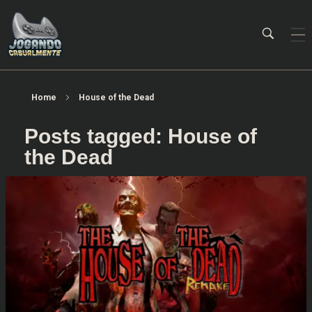
Jogando Casualmente
Conteúdo family friendly sobre games! Desde 2019 analisando jogos.
Home
House of the Dead
Posts tagged: House of
the Dead