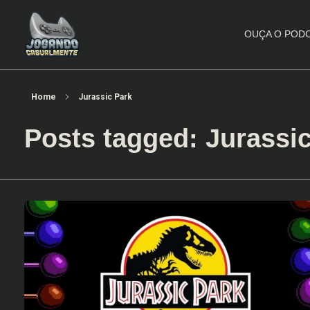
OUÇA O POD
Jogando Casualmente
Conteúdo family friendly sobre games! Desde 2019 analisando jogos.
Home
Jurassic Park
Posts tagged: Jurassi