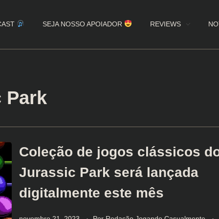
CAST
SEJA NOSSO APOIADOR
REVIEWS
NO
c Park
Coleção de jogos clássicos d
Jurassic Park será lançada
digitalmente este mês
novembro 21, 2023
Por
Redação Jogando Casualmente