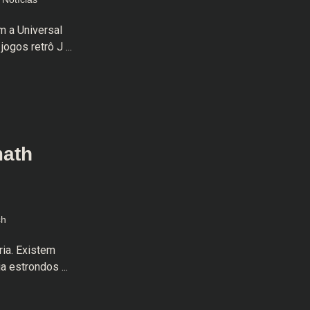
m a Universal
ogos retrô J ...
math
ch
ria. Existem
a estrondos ...