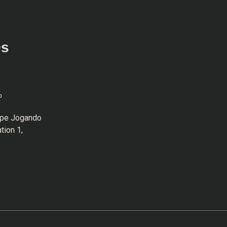
Os
o
uipe Jogando
tion 1,