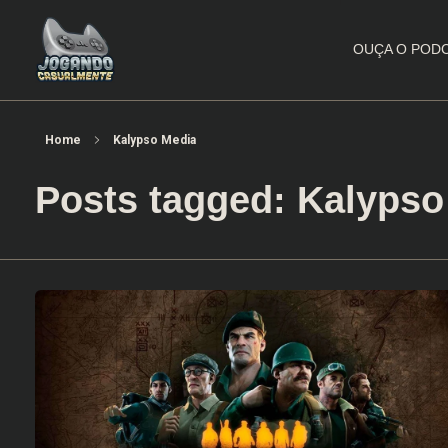
OUÇA O POD
Jogando Casualmente
Conteúdo family friendly sobre games! Desde 2019 analisando jogos.
Home
Kalypso Media
Posts tagged: Kalypso