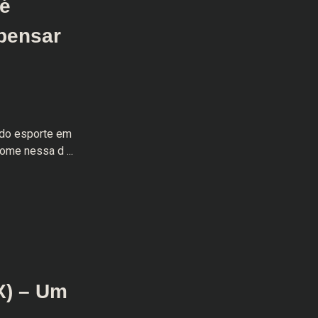
 é
 pensar
 do esporte em
ome nessa d ...
X) – Um