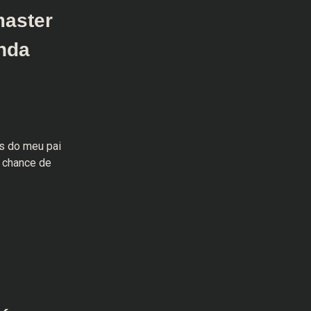
aster
inda
s do meu pai
 chance de