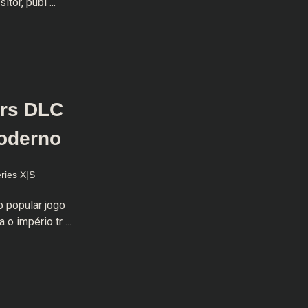
or, publ ...
ers DLC
moderno
ries X|S
o popular jogo
 império tr ...