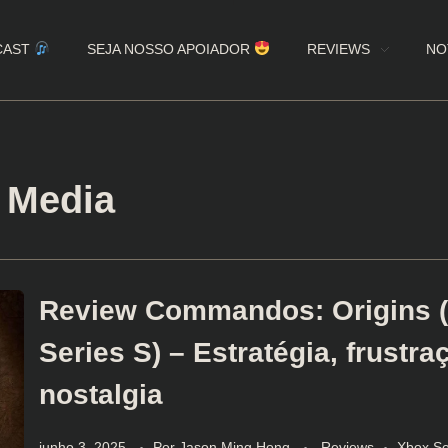
CAST
SEJA NOSSO APOIADOR
REVIEWS
NO
 Media
Review Commandos: Origins 
Series S) – Estratégia, frustra
nostalgia
junho 3, 2025
Por
Jason Ming Hong
Reviews
Xbox Se