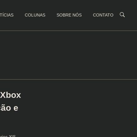
TÍCIAS
COLUNAS
SOBRE NÓS
CONTATO
(Xbox
ção e
ries X|S