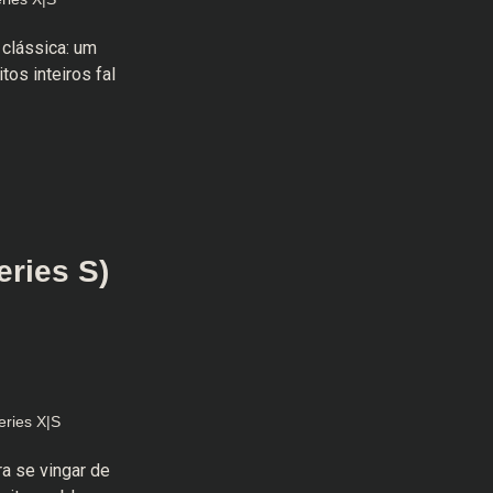
clássica: um
os inteiros fal
eries S)
eries X|S
a se vingar de