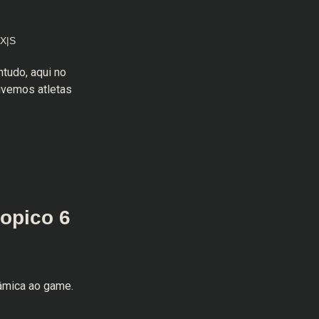
 X|S
tudo, aqui no
ivemos atletas
ropico 6
nâmica ao game.