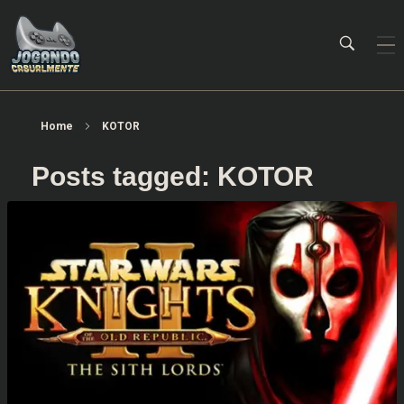
Jogando Casualmente
Conteúdo family friendly sobre games! Desde 2019 analisando jogos.
Home
KOTOR
Posts tagged: KOTOR