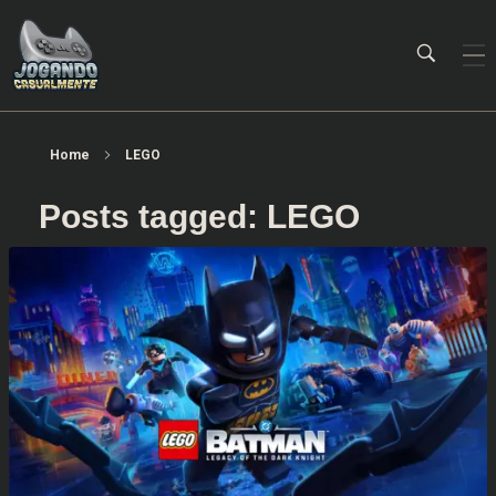
Jogando Casualmente
Conteúdo family friendly sobre games! Desde 2019 analisando jogos.
Home
LEGO
Posts tagged: LEGO