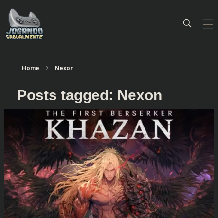
Jogando Casualmente
Conteúdo family friendly sobre games! Desde 2019 analisando jogos.
Home
Nexon
Posts tagged: Nexon