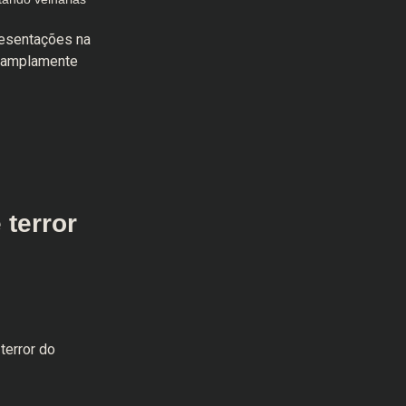
esentações na
o amplamente
 terror
terror do