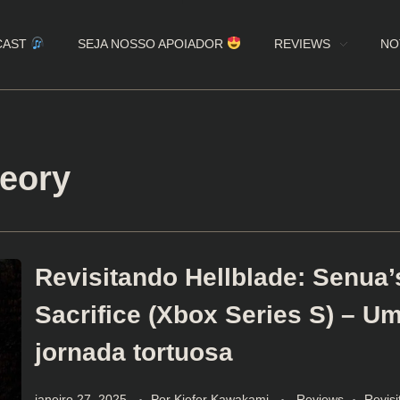
CAST
SEJA NOSSO APOIADOR
REVIEWS
NO
heory
Revisitando Hellblade: Senua’
Sacrifice (Xbox Series S) – U
jornada tortuosa
janeiro 27, 2025
Por
Kiefer Kawakami
Reviews
Revisi