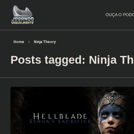
OUÇA O POD
Jogando Casualmente
Conteúdo family friendly sobre games! Desde 2019 analisando jogos.
Home
Ninja Theory
Posts tagged: Ninja T