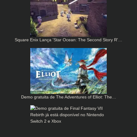
Square Enix Lança 'Star Ocean: The Second Story R'…
Demo gratuita de The Adventures of Elliot: The…