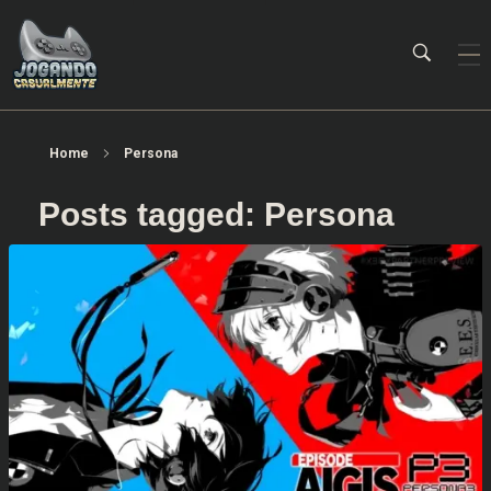
Jogando Casualmente
Conteúdo family friendly sobre games! Desde 2019 analisando jogos.
Home
Persona
Posts tagged: Persona