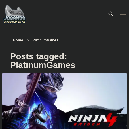
Jogando Casualmente
Conteúdo family friendly sobre games! Desde 2019 analisando jogos.
Home
PlatinumGames
Posts tagged:
PlatinumGames