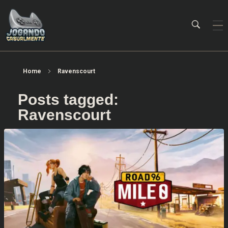
Jogando Casualmente
Conteúdo family friendly sobre games! Desde 2019 analisando jogos.
Home
Ravenscourt
Posts tagged:
Ravenscourt