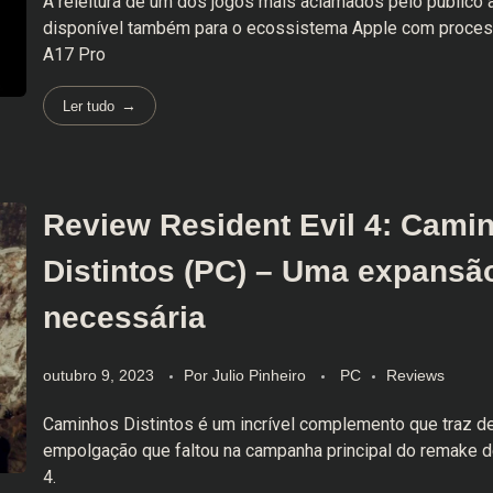
A releitura de um dos jogos mais aclamados pelo público 
disponível também para o ecossistema Apple com proce
A17 Pro
Ler tudo
Review Resident Evil 4: Cami
Distintos (PC) – Uma expansã
necessária
outubro 9, 2023
Por
Julio Pinheiro
PC
Reviews
Caminhos Distintos é um incrível complemento que traz de
empolgação que faltou na campanha principal do remake d
4.