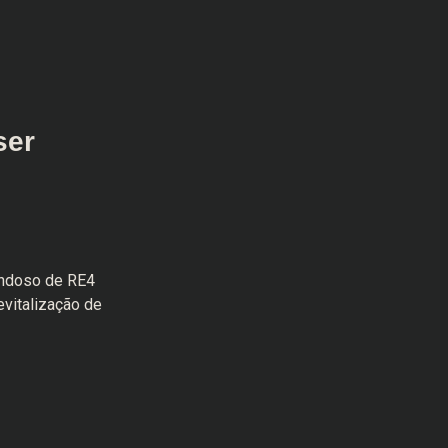
ser
ondoso de RE4
evitalização de