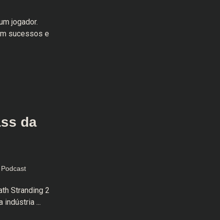
um jogador.
com sucessos e
ass da
Podcast
th Stranding 2
indústria ...