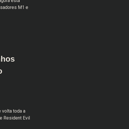
agora está
ssadores M1 e
nhos
o
 volta toda a
e Resident Evil