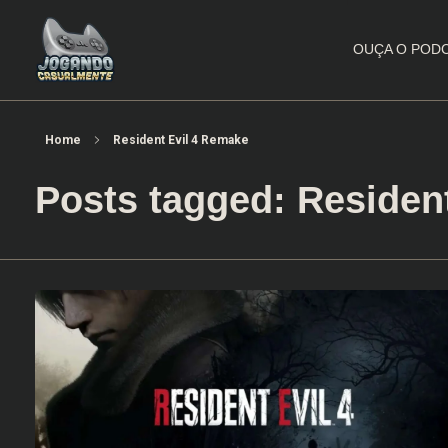
OUÇA O POD
Jogando Casualmente
Conteúdo family friendly sobre games! Desde 2019 analisando jogos.
Home
Resident Evil 4 Remake
Posts tagged: Residen