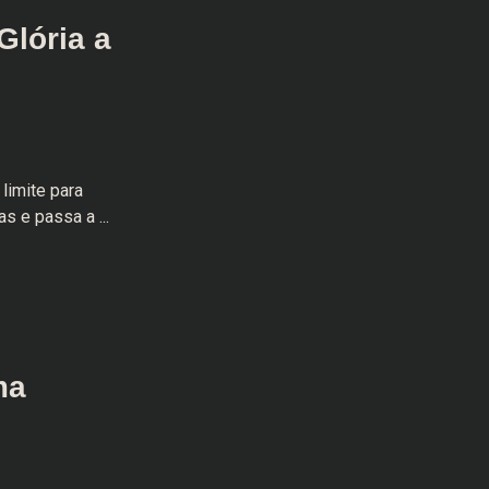
Glória a
limite para
s e passa a ...
ma