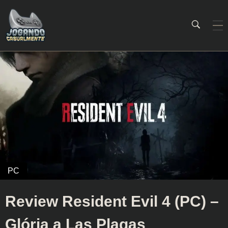
Jogando Casualmente
Conteúdo family friendly sobre games! Desde 2019 analisando jogos.
Review Resident Evil 4 (PC) –
Glória a Las Plagas