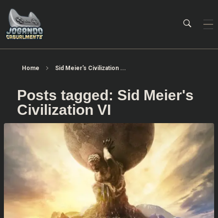
Jogando Casualmente
Conteúdo family friendly sobre games! Desde 2019 analisando jogos.
Home
Sid Meier's Civilization ...
Posts tagged: Sid Meier's
Civilization VI