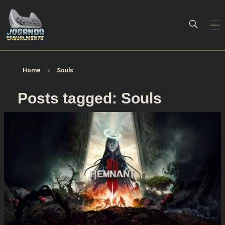
Jogando Casualmente
Conteúdo family friendly sobre games! Desde 2019 analisando jogos.
Home
Souls
Posts tagged: Souls