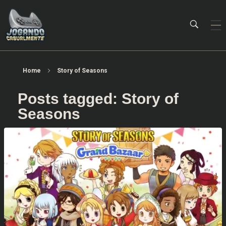
Jogando Casualmente
Conteúdo family friendly sobre games! Desde 2019 analisando jogos.
Home
Story of Seasons
Posts tagged: Story of
Seasons