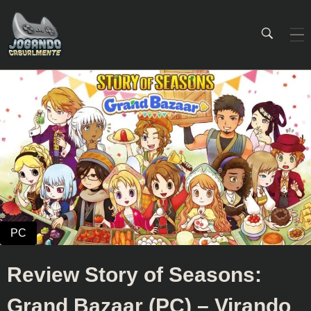
Jogando Casualmente
Conteúdo family friendly sobre games! Desde 2019 analisando jogos.
Review Story of Seasons:
Grand Bazaar (PC) – Virando