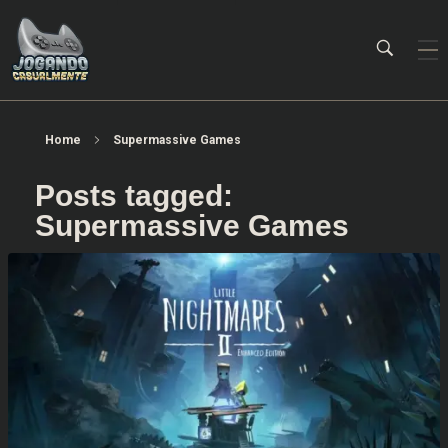
Jogando Casualmente
Conteúdo family friendly sobre games! Desde 2019 analisando jogos.
Home
Supermassive Games
Posts tagged:
Supermassive Games