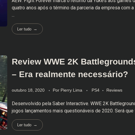
AEW: Fight Forever marca o retorno da Yuke’s aos games de 
quatro anos após o término da parceria da empresa com a 
...
Ler tudo
Review WWE 2K Battlegrounds
– Era realmente necessário?
outubro 18, 2020
Por
Pierry Lima
PS4
Reviews
Desenvolvido pela Saber Interactive. WWE 2K Battlegrou
jogos lançamentos mais questionáveis de 2020. Será que 
Ler tudo