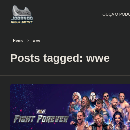
OUÇA O POD
Jogando Casualmente
Conteúdo family friendly sobre games! Desde 2019 analisando jogos.
Home
wwe
Posts tagged: wwe