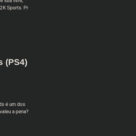
luta livre,
2K Sports. Pr
 (PS4)
nds é um dos
valeu a pena?