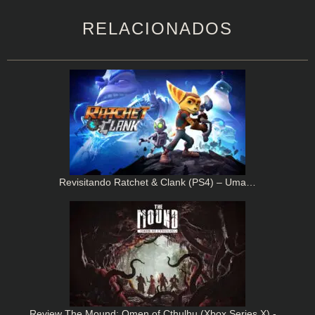
RELACIONADOS
Revisitando Ratchet & Clank (PS4) – Uma…
Review The Mound: Omen of Cthulhu (Xbox Series X) -…