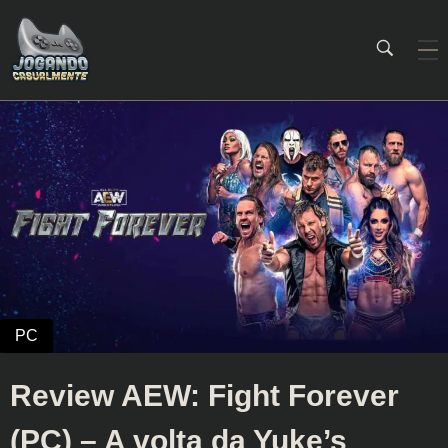
Jogando Casualmente
Conteúdo family friendly sobre games! Desde 2019 analisando jogos.
Review AEW: Fight Forever
(PC) – A volta da Yuke’s