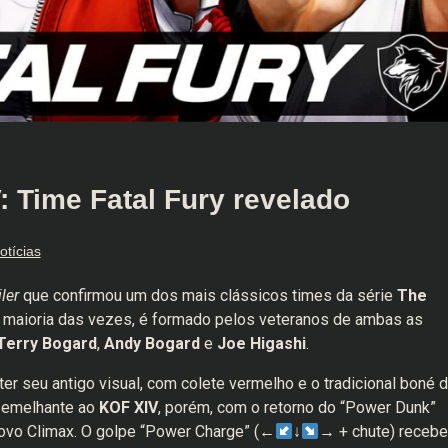
: Time Fatal Fury revelado
otícias
iler
que confirmou um dos mais clássicos times da série
The
na maioria das vezes, é formado pelos veteranos de ambas as
Terry Bogard
,
Andy Bogard
e
Joe Higashi
.
 ter seu antigo visual, com colete vermelho e o tradicional boné 
 semelhante ao
KOF XIV
, porém, com o retorno do “Power Dunk”
novo Climax. O golpe “Power Charge” (←
↓
→ + chute) receb