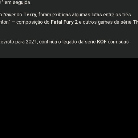
k” em seguida.
do
trailer
do
Terry
, foram exibidas algumas lutas entre os três
kinton” — composição do
Fatal Fury 2
e outros games da série
T
evisto para 2021, continua o legado da série
KOF
com suas