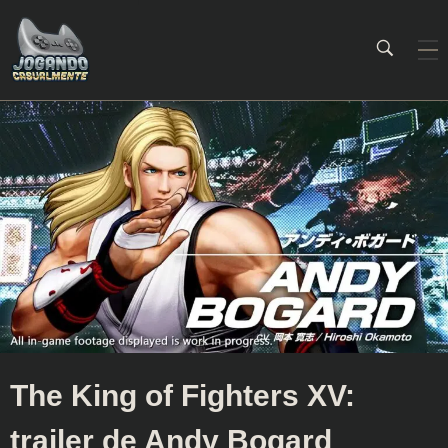
Jogando Casualmente
Conteúdo family friendly sobre games! Desde 2019 analisando jogos.
The King of Fighters XV:
trailer de Andy Bogard