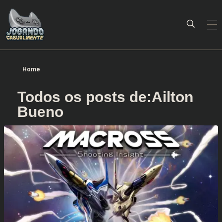
Jogando Casualmente
Conteúdo family friendly sobre games! Desde 2019 analisando jogos.
Home
Todos os posts de:Ailton
Bueno