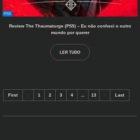
Review The Thaumaturge (PS5) – Eu não conheci o outro
mundo por querer
LER TUDO
First
1
2
3
4
...
13
Last