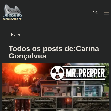
Jogando Casualmente
Conteúdo family friendly sobre games! Desde 2019 analisando jogos.
Home
Todos os posts de:Carina
Gonçalves