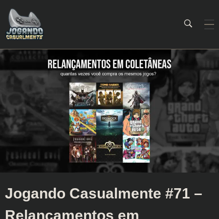
Jogando Casualmente
Conteúdo family friendly sobre games! Desde 2019 analisando jogos.
Jogando Casualmente #71 –
Relançamentos em