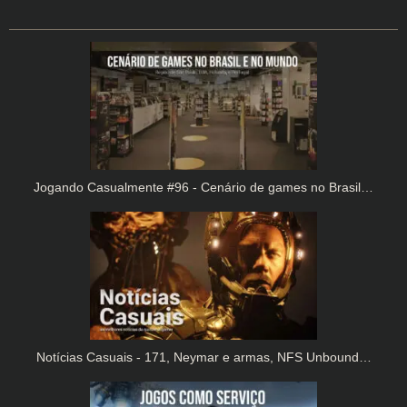
Jogando Casualmente #96 - Cenário de games no Brasil…
Notícias Casuais - 171, Neymar e armas, NFS Unbound…