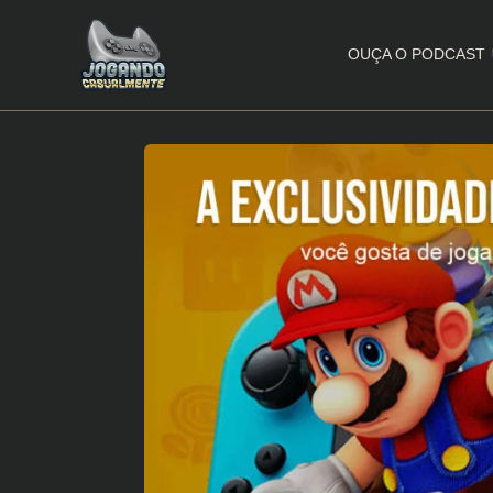
OUÇA O PODCAST
Jogando Casualmente
Conteúdo family friendly sobre games! Desde 2019 analisando jogos.