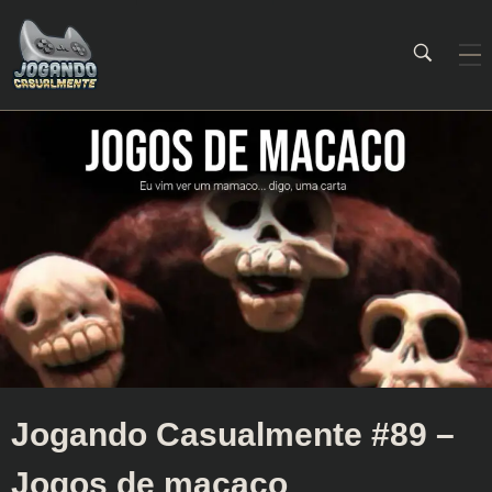
Jogando Casualmente
Conteúdo family friendly sobre games! Desde 2019 analisando jogos.
Jogando Casualmente #89 –
Jogos de macaco