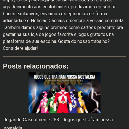
agradecimento aos contribuintes, produzimos episódios
bônus exclusivos, enviamos os episódios de forma
adiantada e o Notícias Casuais é sempre a versão completa.
Também damos alguns prêmios como cartões presente pra
gastar na sua loja de jogos favorita e jogos gratuitos na
plataforma de sua escolha. Gosta do nosso trabalho?
Considere ajudar!
Posts relacionados:
Jogando Casualmente #88 - Jogos que traíram nossa
nostalgia