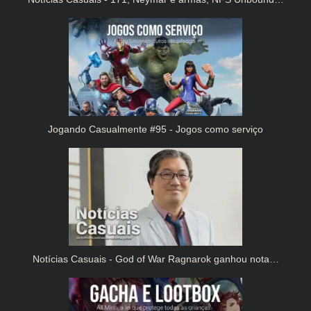
Jogando Casualmente #95 - Jogos como serviço
Notícias Casuais - God of War Ragnarok ganhou nota…