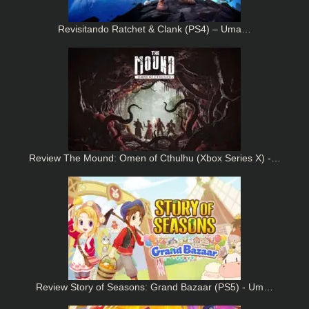
Revisitando Ratchet & Clank (PS4) – Uma…
Review The Mound: Omen of Cthulhu (Xbox Series X) -…
Review Story of Seasons: Grand Bazaar (PS5) - Um…