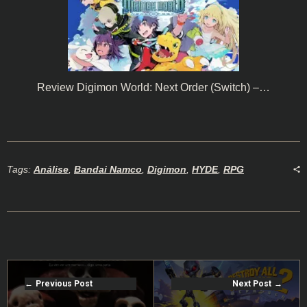
Review Digimon World: Next Order (Switch) –…
Tags:
Análise
,
Bandai Namco
,
Digimon
,
HYDE
,
RPG
Previous Post
Next Post