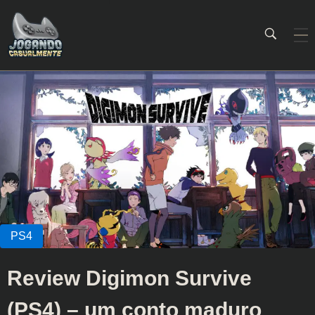
Jogando Casualmente
Conteúdo family friendly sobre games! Desde 2019 analisando jogos.
Review Digimon Survive
(PS4) – um conto maduro