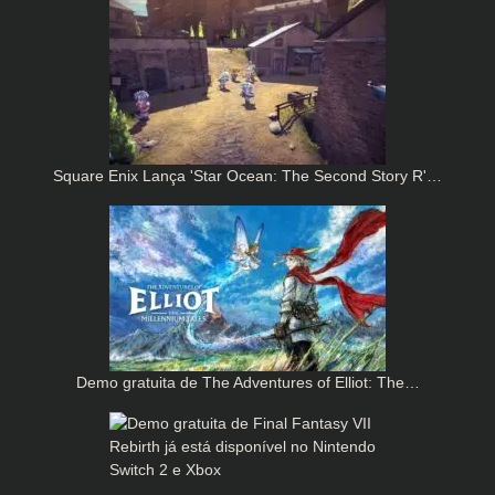
Square Enix Lança 'Star Ocean: The Second Story R'…
Demo gratuita de The Adventures of Elliot: The…