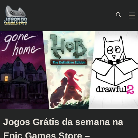
Jogando Casualmente
Conteúdo family friendly sobre games! Desde 2019 analisando jogos.
Jogos Grátis da semana na
Epic Games Store –