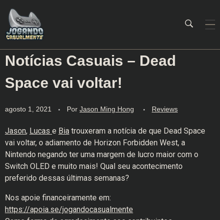
Notícias Casuais – Dead
Jogando Casualmente
Conteúdo family friendly sobre games! Desde 2019 analisando jogos.
Space vai voltar!
agosto 1, 2021
Por
Jason Ming Hong
Reviews
Jason
,
Lucas
e
Bia
trouxeram a notícia de que Dead Space
vai voltar, o adiamento de Horizon Forbidden West, a
Nintendo negando ter uma margem de lucro maior com o
Switch OLED e muito mais! Qual seu acontecimento
preferido dessas últimas semanas?
Nos apoie financeiramente em:
https://apoia.se/jogandocasualmente