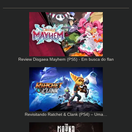
Review Disgaea Mayhem (PS5) - Em busca do flan
Revisitando Ratchet & Clank (PS4) – Uma…