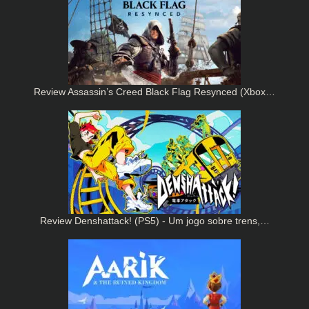
Review Assassin’s Creed Black Flag Resynced (Xbox…
Review Denshattack! (PS5) - Um jogo sobre trens,…