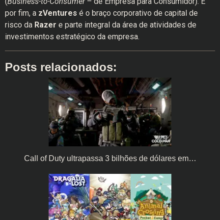
(
Business-to-Consumer
– de Empresa para Consumidor). E
por fim, a
zVentures
é o braço corporativo de capital de
risco da
Razer
e parte integral da área de atividades de
investimentos estratégico da empresa.
Posts relacionados:
Call of Duty ultrapassa 3 bilhões de dólares em…