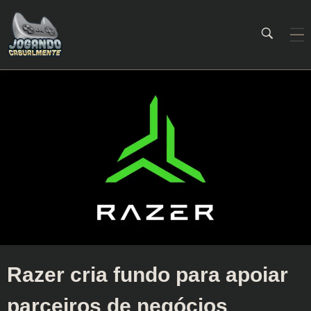
Jogando Casualmente
Conteúdo family friendly sobre games! Desde 2019 analisando jogos.
Razer cria fundo para apoiar
parceiros de negócios