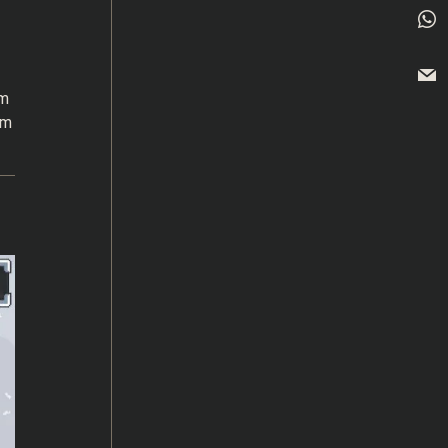
um
am