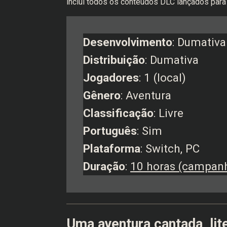
inclui todos os conteúdos DLC lançados para
Desenvolvimento
: Dumativa
Distribuição
: Dumativa
Jogadores
: 1 (local)
Gênero
: Aventura
Classificação
: Livre
Português
: Sim
Plataforma
: Switch, PC
Duração
:
10 horas (campanh
Uma aventura cantada, lit