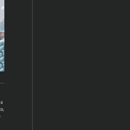
os
o,
e