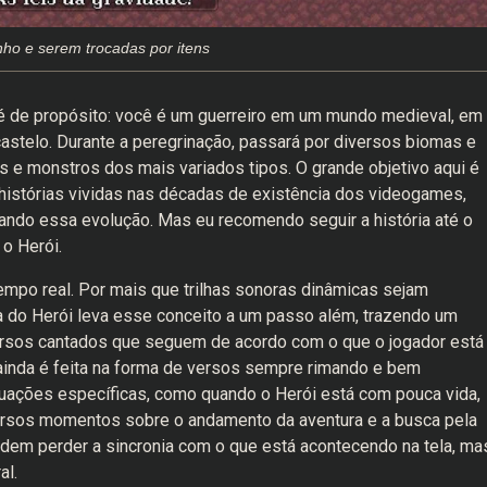
ho e serem trocadas por itens
até de propósito: você é um guerreiro em um mundo medieval, em
astelo. Durante a peregrinação, passará por diversos biomas e
s e monstros dos mais variados tipos. O grande objetivo aqui é
 histórias vividas nas décadas de existência dos videogames,
ndo essa evolução. Mas eu recomendo seguir a história até o
 o Herói.
empo real. Por mais que trilhas sonoras dinâmicas sejam
 do Herói leva esse conceito a um passo além, trazendo um
ersos cantados que seguem de acordo com o que o jogador está
 ainda é feita na forma de versos sempre rimando e bem
ações específicas, como quando o Herói está com pouca vida,
versos momentos sobre o andamento da aventura e a busca pela
em perder a sincronia com o que está acontecendo na tela, ma
al.