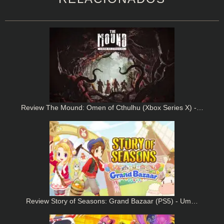
Review The Mound: Omen of Cthulhu (Xbox Series X) -…
Review Story of Seasons: Grand Bazaar (PS5) - Um…