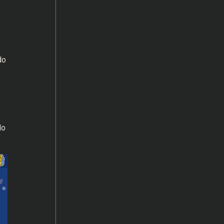
do
do