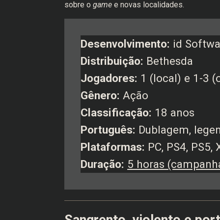
sobre o
game
e novas localidades.
Desenvolvimento:
id Softwa
Distribuição:
Bethesda
Jogadores:
1 (local) e 1-3 (
Gênero:
Ação
Classificação:
18 anos
Português:
Dublagem, legen
Plataformas:
PC, PS4, PS5, 
Duração:
5 horas (campanh
Sangrento, violento e port