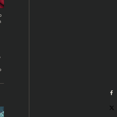
o
m
o
o