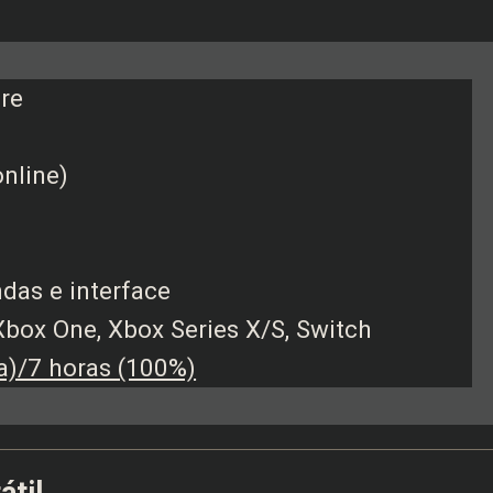
re
online)
das e interface
Xbox One, Xbox Series X/S, Switch
a)/7 horas (100%)
átil