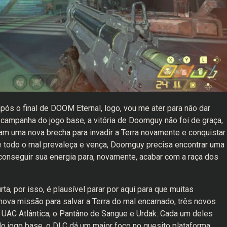
ós o final de DOOM Eternal, logo, vou me ater para não dar
campanha do jogo base, a vitória de Doomguy não foi de graça,
am uma nova brecha para invadir a Terra novamente e conquistar
e todo o mal prevaleça e vença, Doomguy precisa encontrar uma
onseguir sua energia para, novamente, acabar com a raça dos
a, por isso, é plausível parar por aqui para que muitas
ova missão para salvar a Terra do mal encarnado, três novos
 UAC Atlântica, o Pantâno de Sangue e Urdak. Cada um deles
 do jogo base, o DLC dá um maior foco no quesito plataforma,