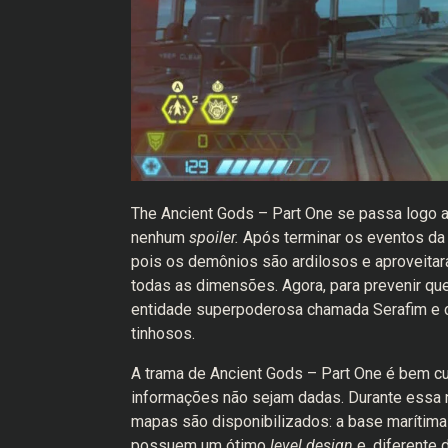
The Ancient Gods – Part One se passa logo ap
nenhum
spoiler.
Após terminar os eventos da 
pois os demônios são ardilosos e aproveitar
todas as dimensões. Agora, para prevenir qu
entidade superpoderosa chamada Serafim e c
tinhosos.
A trama de Ancient Gods – Part One é bem curt
informações não sejam dadas. Durante essa n
mapas são disponibilizados: a base marítima
possuem um ótimo
level design
e, diferente