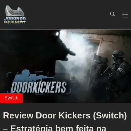
Jogando Casualmente
Conteúdo family friendly sobre games! Desde 2019 analisando jogos.
Review Door Kickers (Switch)
– Estratégia bem feita na