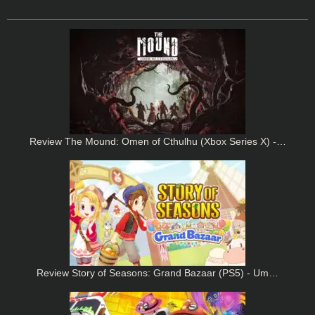
Review The Mound: Omen of Cthulhu (Xbox Series X) -…
Review Story of Seasons: Grand Bazaar (PS5) - Um…