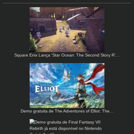
Square Enix Lança 'Star Ocean: The Second Story R'…
Demo gratuita de The Adventures of Elliot: The…